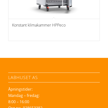
Konstant klimakammer HPPeco
LABHUSET AS
Åpningstider:
Mandag – fredag:
8:00 – 16:00
Org nr: 928653382